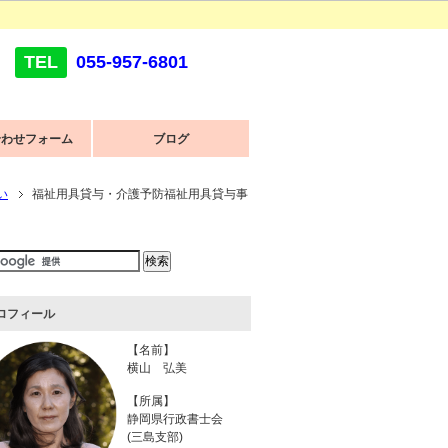
TEL
055-957-6801
合わせフォーム
ブログ
い
福祉用具貸与・介護予防福祉用具貸与事
ロフィール
【名前】
横山 弘美
【所属】
静岡県行政書士会
(三島支部)