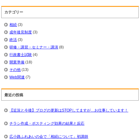
カテゴリー
相続
(3)
成年後見制度
(3)
終活
(3)
研修・講習・セミナー・講演
(8)
行政書士試験
(4)
開業準備
(18)
その他
(13)
Web関連
(7)
最近の投稿
【近況と今後】ブログの更新はSTOPしてますが…お仕事しています！
チラシ作成・ポスティング効果の結果と反応
広小路ふれあいの会で「相続について」初講師