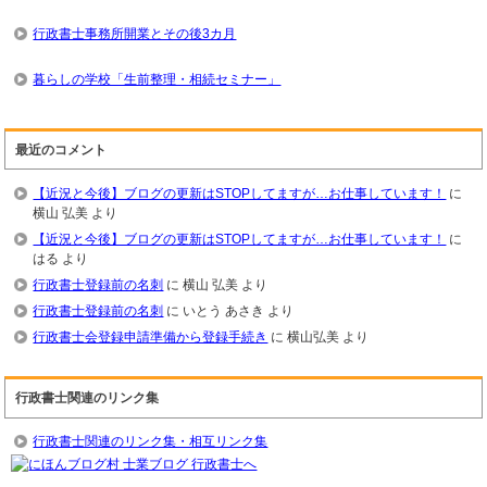
行政書士事務所開業とその後3カ月
暮らしの学校「生前整理・相続セミナー」
最近のコメント
【近況と今後】ブログの更新はSTOPしてますが…お仕事しています！
に
横山 弘美
より
【近況と今後】ブログの更新はSTOPしてますが…お仕事しています！
に
はる
より
行政書士登録前の名刺
に
横山 弘美
より
行政書士登録前の名刺
に
いとう あさき
より
行政書士会登録申請準備から登録手続き
に
横山弘美
より
行政書士関連のリンク集
行政書士関連のリンク集・相互リンク集